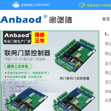
客服热线:13480706902
公司成立至今已为全球安防行业提供超过3000万台门禁设备！欢迎新老客户OEM或
首页
L
门
商
商
是
商
其
增
运